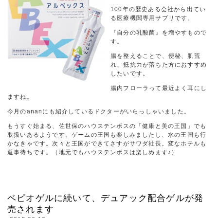
100年の歴史ある会社から出てい
る医療機関専用サプリです。
『自分の乳酸菌』を増やすもので
す。
腸を整えることで、便秘、肌荒
れ、抵抗力が落ちた方におすすめ
したいです。
腸内フローラって最近よく耳にし
ますね。
今月のananにも紹介しているドクターがいらっしゃいました。
もうすぐ始まる、佐世保のハウステンボスの「健康と美の王国」でも
取扱いあるようです。ゲームの王国も楽しみましたし、水の王国も行
かなきゃです。次々と王国ができてさすがサワダ社長。変なホテルも
返事待ちです。（地元でもハウステンボスは楽しめます♪）
ベピオゲルに続いて、デュアック配合ゲルが発
売されます